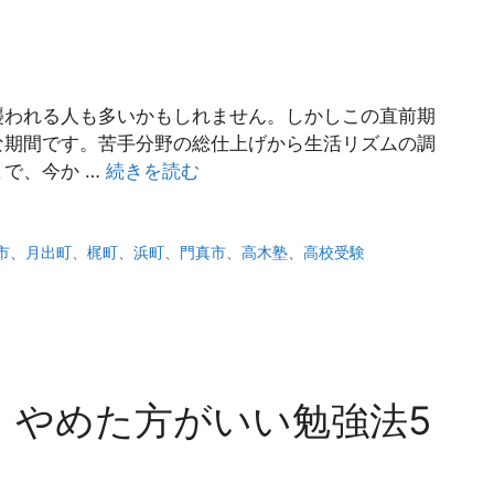
襲われる人も多いかもしれません。しかしこの直前期
な期間です。苦手分野の総仕上げから生活リズムの調
で、今か …
続きを読む
市
、
月出町
、
梶町
、
浜町
、
門真市
、
高木塾
、
高校受験
！やめた方がいい勉強法5