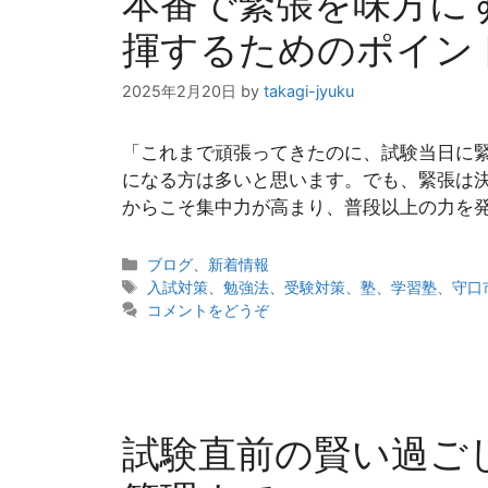
本番で緊張を味方に
揮するためのポイン
2025年2月20日
by
takagi-jyuku
「これまで頑張ってきたのに、試験当日に
になる方は多いと思います。でも、緊張は
からこそ集中力が高まり、普段以上の力を発
カ
ブログ
、
新着情報
テ
タ
入試対策
、
勉強法
、
受験対策
、
塾
、
学習塾
、
守口
ゴ
グ
コメントをどうぞ
リ
ー
試験直前の賢い過ご