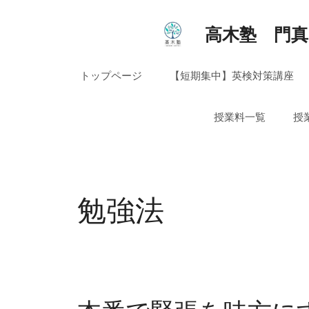
コ
ン
高木塾 門真
テ
ン
トップページ
【短期集中】英検対策講座
ツ
へ
ス
授業料一覧
授
キ
ッ
プ
勉強法