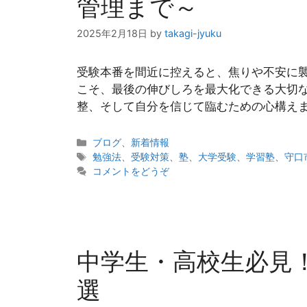
管理まで～
2025年2月18日
by
takagi-jyuku
受験本番を間近に控えると、焦りや不安に
こそ、最後の伸びしろを最大化できる大切
整、そして自分を信じて臨むための心構えま
カ
ブログ
、
新着情報
テ
タ
勉強法
、
受験対策
、
塾
、
大学受験
、
学習塾
、
守口
ゴ
グ
コメントをどうぞ
リ
ー
中学生・高校生必見
選