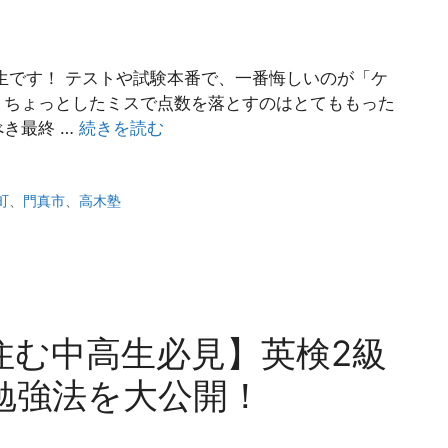
生です！ テストや試験本番で、一番悔しいのが「ケ
、ちょっとしたミスで点数を落とすのはとてももった
き最終 …
続きを読む
町
、
門真市
、
高木塾
住む中高生必見】英検2級
勉強法を大公開！