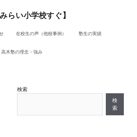
真みらい小学校すぐ】
せ
在校生の声（他校事例）
塾生の実績
高木塾の理念・強み
検索
検
索