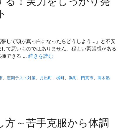
する！実力をしっかり発
ト
緊張して頭が真っ白になったらどうしよう…」と不安
決して悪いものではありません。程よい緊張感がある
揮できる …
続きを読む
市
、
定期テスト対策
、
月出町
、
梶町
、
浜町
、
門真市
、
高木塾
し方～苦手克服から体調