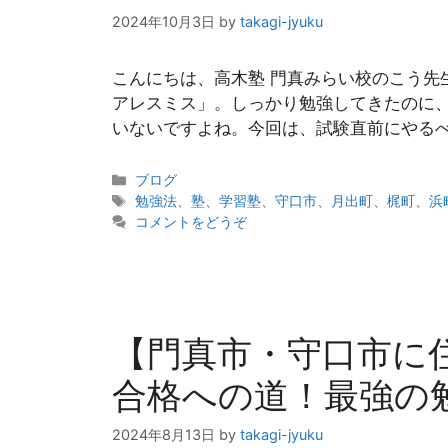
2024年10月3日
by
takagi-jyuku
こんにちは、高木塾 門真みらい校のこう先
アレスミス」。しっかり勉強してきたのに
いないですよね。今回は、試験直前にやるべ
カ
ブログ
テ
タ
勉強法
、
塾
、
学習塾
、
守口市
、
月出町
、
梶町
、
浜
ゴ
グ
コメントをどうぞ
リ
ー
【門真市・守口市に
合格への道！最強の
2024年8月13日
by
takagi-jyuku