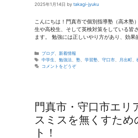
2025年1月14日
by
takagi-jyuku
こんにちは！門真市で個別指導塾（高木塾
生や高校生、そして英検対策をしている皆
ます。 勉強には正しいやり方があり、効果
カ
ブログ
、
新着情報
テ
タ
中学生
、
勉強法
、
塾
、
学習塾
、
守口市
、
月出町
、
ゴ
グ
コメントをどうぞ
リ
ー
門真市・守口市エリ
スミスを無くすため
ト！