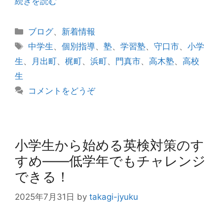
続きを読む
カ
ブログ
、
新着情報
テ
タ
中学生
、
個別指導
、
塾
、
学習塾
、
守口市
、
小学
ゴ
グ
生
、
月出町
、
梶町
、
浜町
、
門真市
、
高木塾
、
高校
リ
生
ー
コメントをどうぞ
小学生から始める英検対策のす
すめ――低学年でもチャレンジ
できる！
2025年7月31日
by
takagi-jyuku