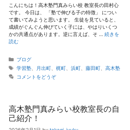
こんにちは！高木塾門真みらい校 教室長の田村心
です。 今日は、 「塾で伸びる子の特徴」 につい
て書いてみようと思います。 生徒を見ていると、
成績がぐんぐん伸びていく子には、やはりいくつ
かの共通点があります。逆に言えば、そ …
続きを
読む
カ
ブログ
テ
タ
学習塾
、
月出町
、
梶町
、
浜町
、
藤田町
、
高木塾
ゴ
グ
コメントをどうぞ
リ
ー
高木塾門真みらい校教室長の自
己紹介！
2026年2月1日
by
takagi-jyuku