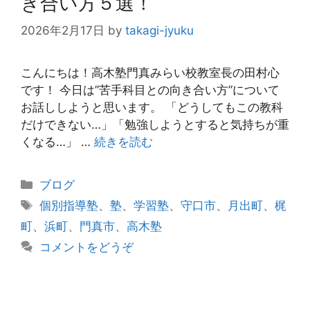
き合い方５選！
2026年2月17日
by
takagi-jyuku
こんにちは！高木塾門真みらい校教室長の田村心
です！ 今日は”苦手科目との向き合い方”について
お話ししようと思います。 「どうしてもこの教科
だけできない…」「勉強しようとすると気持ちが重
くなる…」 …
続きを読む
カ
ブログ
テ
タ
個別指導塾
、
塾
、
学習塾
、
守口市
、
月出町
、
梶
ゴ
グ
町
、
浜町
、
門真市
、
高木塾
リ
コメントをどうぞ
ー