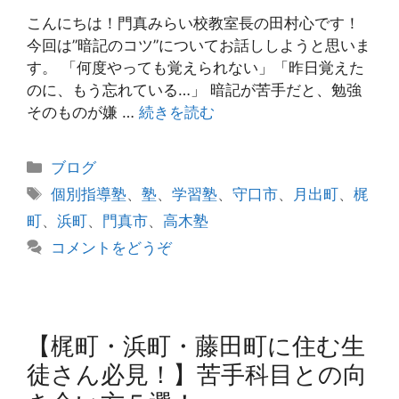
こんにちは！門真みらい校教室長の田村心です！
今回は”暗記のコツ”についてお話ししようと思いま
す。 「何度やっても覚えられない」「昨日覚えた
のに、もう忘れている…」 暗記が苦手だと、勉強
そのものが嫌 …
続きを読む
カ
ブログ
テ
タ
個別指導塾
、
塾
、
学習塾
、
守口市
、
月出町
、
梶
ゴ
グ
町
、
浜町
、
門真市
、
高木塾
リ
コメントをどうぞ
ー
【梶町・浜町・藤田町に住む生
徒さん必見！】苦手科目との向