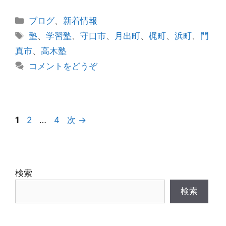
カ
ブログ
、
新着情報
テ
タ
塾
、
学習塾
、
守口市
、
月出町
、
梶町
、
浜町
、
門
ゴ
グ
真市
、
高木塾
リ
コメントをどうぞ
ー
投
ペ
ペ
ペ
1
2
…
4
次
→
稿
ー
ー
ー
ナ
ジ
ジ
ジ
ビ
ゲ
検索
ー
検索
シ
ョ
ン