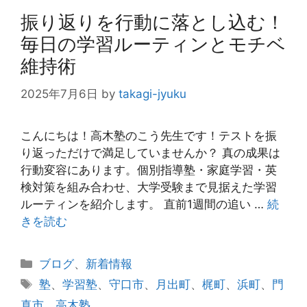
振り返りを行動に落とし込む！
毎日の学習ルーティンとモチベ
維持術
2025年7月6日
by
takagi-jyuku
こんにちは！高木塾のこう先生です！テストを振
り返っただけで満足していませんか？ 真の成果は
行動変容にあります。個別指導塾・家庭学習・英
検対策を組み合わせ、大学受験まで見据えた学習
ルーティンを紹介します。 直前1週間の追い …
続
きを読む
カ
ブログ
、
新着情報
テ
タ
塾
、
学習塾
、
守口市
、
月出町
、
梶町
、
浜町
、
門
ゴ
グ
真市
、
高木塾