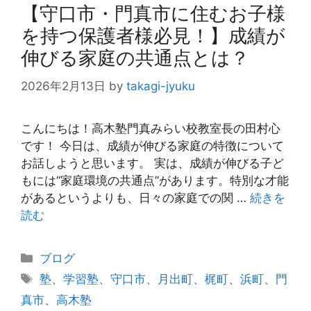
【守口市・門真市に住むお子様
を持つ保護者様必見！】成績が
伸びる家庭の共通点とは？
2026年2月13日
by
takagi-jyuku
こんにちは！高木塾門真みらい校教室長の田村心
です！ 今日は、成績が伸びる家庭の特徴について
お話しようと思います。 実は、成績が伸びる子ど
もには“家庭環境の共通点”があります。特別な才能
があるというよりも、日々の家庭での関 …
続きを
読む
カ
ブログ
テ
タ
塾
、
学習塾
、
守口市
、
月出町
、
梶町
、
浜町
、
門
ゴ
グ
真市
、
高木塾
リ