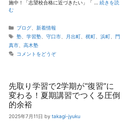
施中！「志望校合格に近づきたい」「 …
続きを読
む
カ
ブログ
、
新着情報
テ
タ
塾
、
学習塾
、
守口市
、
月出町
、
梶町
、
浜町
、
門
ゴ
グ
真市
、
高木塾
リ
コメントをどうぞ
ー
先取り学習で2学期が“復習”に
変わる！夏期講習でつくる圧倒
的余裕
2025年7月11日
by
takagi-jyuku