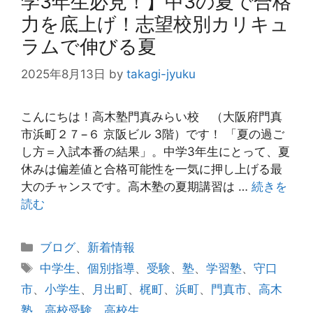
学3年生必見！】中3の夏で合格
力を底上げ！志望校別カリキュ
ラムで伸びる夏
2025年8月13日
by
takagi-jyuku
こんにちは！高木塾門真みらい校 （大阪府門真
市浜町２７−６ 京阪ビル 3階）です！ 「夏の過ご
し方＝入試本番の結果」。中学3年生にとって、夏
休みは偏差値と合格可能性を一気に押し上げる最
大のチャンスです。高木塾の夏期講習は …
続きを
読む
カ
ブログ
、
新着情報
テ
タ
中学生
、
個別指導
、
受験
、
塾
、
学習塾
、
守口
ゴ
グ
市
、
小学生
、
月出町
、
梶町
、
浜町
、
門真市
、
高木
リ
塾
、
高校受験
、
高校生