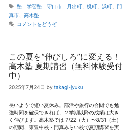
テ
タ
塾
、
学習塾
、
守口市
、
月出町
、
梶町
、
浜町
、
門
ゴ
グ
真市
、
高木塾
リ
コメントをどうぞ
ー
この夏を“伸びしろ”に変える！
高木塾 夏期講習（無料体験受付
中）
2025年7月24日
by
takagi-jyuku
長いようで短い夏休み。部活や旅行の合間でも勉
強時間を確保できれば、２学期以降の成績は大き
く伸びます。高木塾では 7/22（火）〜8/31（土）
の期間、東豊中校・門真みらい校で夏期講習を実