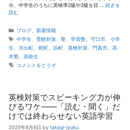
今、中学生のうちに英検準2級や2級を目 …
続きを
読む
カ
ブログ
、
新着情報
テ
タ
中学生
、
受験対策
、
塾
、
学習塾
、
守口市
、
小学
ゴ
グ
生
、
月出町
、
梶町
、
浜町
、
英検対策
、
門真市
、
高
リ
木塾
、
高校生
ー
コメントをどうぞ
英検対策でスピーキング力が伸
びるワケ――「読む・聞く」だ
けでは終わらせない英語学習
2025年8月8日
by
takagi-jyuku