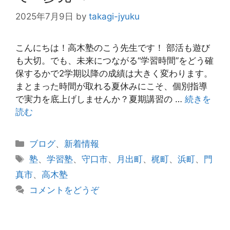
2025年7月9日
by
takagi-jyuku
こんにちは！高木塾のこう先生です！ 部活も遊び
も大切。でも、未来につながる“学習時間”をどう確
保するかで2学期以降の成績は大きく変わります。
まとまった時間が取れる夏休みにこそ、個別指導
で実力を底上げしませんか？夏期講習の …
続きを
読む
カ
ブログ
、
新着情報
テ
タ
塾
、
学習塾
、
守口市
、
月出町
、
梶町
、
浜町
、
門
ゴ
グ
真市
、
高木塾
リ
コメントをどうぞ
ー