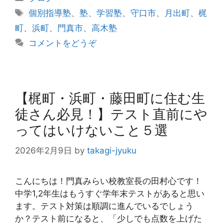
テ
タ
個別指導塾
、
塾
、
学習塾
、
守口市
、
月出町
、
梶
ゴ
グ
町
、
浜町
、
門真市
、
高木塾
リ
コメントをどうぞ
ー
【梶町・浜町・藤田町に住む生
徒さん必見！】テスト直前にや
ってはいけないこと５選
2026年2月9日
by
takagi-jyuku
こんにちは！門真みらい校教室長の田村心です！
中学1,2年生はもうすぐ学年末テストがあると思い
ます。テスト対策は順調に進んでいるでしょう
か？テスト前になると、「少しでも点数を上げた