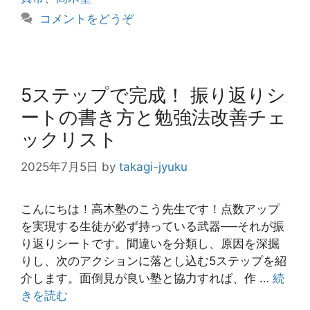
リ
コメントをどうぞ
ー
5ステップで完成！ 振り返りシ
ートの書き方と勉強法改善チェ
ックリスト
2025年7月5日
by
takagi-jyuku
こんにちは！高木塾のこう先生です！点数アップ
を実現する生徒が必ず持っている武器──それが振
り返りシートです。間違いを分類し、原因を深掘
りし、次のアクションに落とし込む5ステップを紹
介します。面倒見が良い塾と協力すれば、作 …
続
きを読む