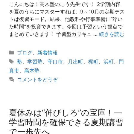
こんにちは！高木塾のこう先生です！ 2学期内容
を夏のうちにマスターすれば、9～10月の定期テス
トは復習モード。結果、他教科や行事準備に“浮い
た時間”を投資できます。今回は予習という観点で
まとめていきます！ 予習型カリキュ …
続きを読む
カ
ブログ
、
新着情報
テ
タ
塾
、
学習塾
、
守口市
、
月出町
、
梶町
、
浜町
、
門
ゴ
グ
真市
、
高木塾
リ
コメントをどうぞ
ー
夏休みは“伸びしろ”の宝庫！―
学習時間を確保できる夏期講習
で一歩先へ