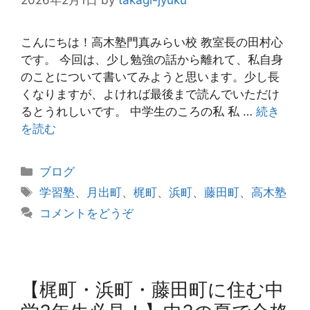
こんにちは！高木塾門真みらい校 教室長の田村心
です。 今回は、少し勉強の話から離れて、私自身
のことについて書いてみようと思います。少し長
くなりますが、よければ最後まで読んでいただけ
るとうれしいです。 中学生のころの私 私 …
続き
を読む
カ
ブログ
テ
タ
学習塾
、
月出町
、
梶町
、
浜町
、
藤田町
、
高木塾
ゴ
グ
コメントをどうぞ
リ
ー
【梶町・浜町・藤田町に住む中