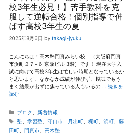
校3年生必見！】苦手教科を克
服して逆転合格！個別指導で伸
ばす高校3年生の夏
2025年8月6日
by
takagi-jyuku
こんにちは！高木塾門真みらい校 （大阪府門真
市浜町２７−６ 京阪ビル 3階）です！ 現在大学入
試に向けて高校3年生は忙しい時期となっているか
と思います。なかなか成績が伸びず、模試でもう
まく結果が出ずに焦っている人もいるの …
続きを
読む
カ
ブログ
、
新着情報
テ
タ
塾
、
学習塾
、
守口市
、
月出町
、
梶町
、
浜町
、
藤
ゴ
グ
田町
、
門真市
、
高木塾
リ