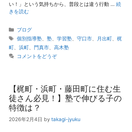
い！」という気持ちから、普段とは違う行動 …
続
きを読む
カ
ブログ
テ
タ
個別指導塾
、
塾
、
学習塾
、
守口市
、
月出町
、
梶
ゴ
グ
町
、
浜町
、
門真市
、
高木塾
リ
コメントをどうぞ
ー
【梶町・浜町・藤田町に住む生
徒さん必見！】塾で伸びる子の
特徴は？
2026年2月4日
by
takagi-jyuku