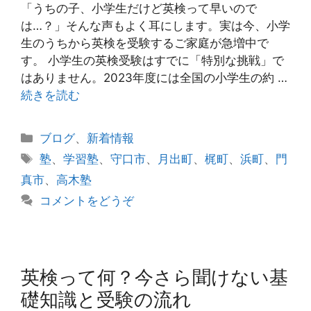
「うちの子、小学生だけど英検って早いので
は…？」そんな声もよく耳にします。実は今、小学
生のうちから英検を受験するご家庭が急増中で
す。 小学生の英検受験はすでに「特別な挑戦」で
はありません。2023年度には全国の小学生の約 …
続きを読む
カ
ブログ
、
新着情報
テ
タ
塾
、
学習塾
、
守口市
、
月出町
、
梶町
、
浜町
、
門
ゴ
グ
真市
、
高木塾
リ
コメントをどうぞ
ー
英検って何？今さら聞けない基
礎知識と受験の流れ