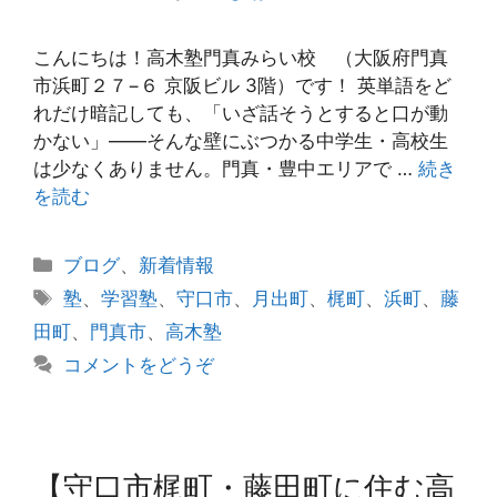
こんにちは！高木塾門真みらい校 （大阪府門真
市浜町２７−６ 京阪ビル 3階）です！ 英単語をど
れだけ暗記しても、「いざ話そうとすると口が動
かない」——そんな壁にぶつかる中学生・高校生
は少なくありません。門真・豊中エリアで …
続き
を読む
カ
ブログ
、
新着情報
テ
タ
塾
、
学習塾
、
守口市
、
月出町
、
梶町
、
浜町
、
藤
ゴ
グ
田町
、
門真市
、
高木塾
リ
コメントをどうぞ
ー
【守口市梶町・藤田町に住む高