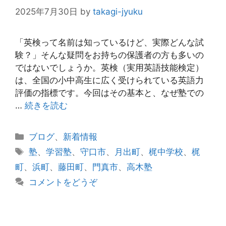
2025年7月30日
by
takagi-jyuku
「英検って名前は知っているけど、実際どんな試
験？」そんな疑問をお持ちの保護者の方も多いの
ではないでしょうか。英検（実用英語技能検定）
は、全国の小中高生に広く受けられている英語力
評価の指標です。今回はその基本と、なぜ塾での
…
続きを読む
カ
ブログ
、
新着情報
テ
タ
塾
、
学習塾
、
守口市
、
月出町
、
梶中学校
、
梶
ゴ
グ
町
、
浜町
、
藤田町
、
門真市
、
高木塾
リ
コメントをどうぞ
ー