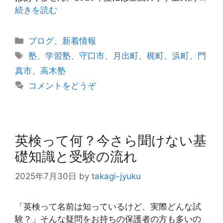
続きを読む
カ
ブログ
、
新着情報
テ
タ
塾
、
学習塾
、
守口市
、
月出町
、
梶町
、
浜町
、
門
ゴ
グ
真市
、
高木塾
リ
コメントをどうぞ
ー
英検って何？今さら聞けない基
礎知識と受験の流れ
2025年7月30日
by
takagi-jyuku
「英検って名前は知っているけど、実際どんな試
験？」そんな疑問をお持ちの保護者の方も多いの