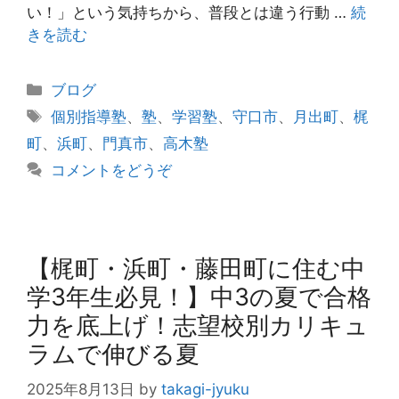
い！」という気持ちから、普段とは違う行動 …
続
きを読む
カ
ブログ
テ
タ
個別指導塾
、
塾
、
学習塾
、
守口市
、
月出町
、
梶
ゴ
グ
町
、
浜町
、
門真市
、
高木塾
リ
コメントをどうぞ
ー
【梶町・浜町・藤田町に住む中
学3年生必見！】中3の夏で合格
力を底上げ！志望校別カリキュ
ラムで伸びる夏
2025年8月13日
by
takagi-jyuku