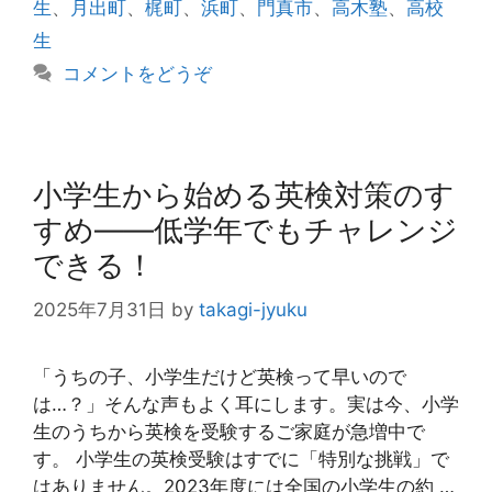
生
、
月出町
、
梶町
、
浜町
、
門真市
、
高木塾
、
高校
リ
生
ー
コメントをどうぞ
小学生から始める英検対策のす
すめ――低学年でもチャレンジ
できる！
2025年7月31日
by
takagi-jyuku
「うちの子、小学生だけど英検って早いので
は…？」そんな声もよく耳にします。実は今、小学
生のうちから英検を受験するご家庭が急増中で
す。 小学生の英検受験はすでに「特別な挑戦」で
はありません。2023年度には全国の小学生の約 …