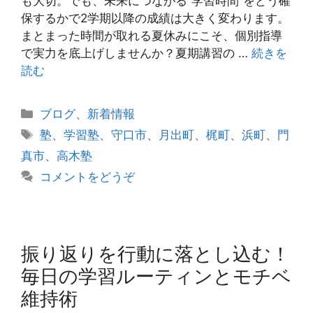
も大切。でも、未来につながる“学習時間”をどう確
保するかで2学期以降の成績は大きく変わります。
まとまった時間が取れる夏休みにこそ、個別指導
で実力を底上げしませんか？夏期講習の …
続きを
読む
カ
ブログ
、
新着情報
テ
タ
塾
、
学習塾
、
守口市
、
月出町
、
梶町
、
浜町
、
門
ゴ
グ
真市
、
高木塾
リ
コメントをどうぞ
ー
振り返りを行動に落とし込む！
毎日の学習ルーティンとモチベ
維持術