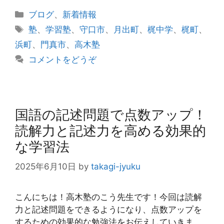
カ
ブログ
、
新着情報
テ
タ
塾
、
学習塾
、
守口市
、
月出町
、
梶中学
、
梶町
、
ゴ
グ
浜町
、
門真市
、
高木塾
リ
コメントをどうぞ
ー
国語の記述問題で点数アップ！
読解力と記述力を高める効果的
な学習法
2025年6月10日
by
takagi-jyuku
こんにちは！高木塾のこう先生です！今回は読解
力と記述問題をできるようになり、点数アップを
するための効果的な勉強法をお伝えしていきま