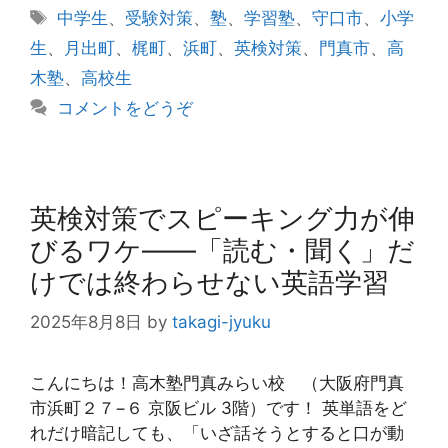
テ
タ
中学生
、
受験対策
、
塾
、
学習塾
、
守口市
、
小学
ゴ
グ
生
、
月出町
、
梶町
、
浜町
、
英検対策
、
門真市
、
高
リ
木塾
、
高校生
ー
コメントをどうぞ
英検対策でスピーキング力が伸
びるワケ――「読む・聞く」だ
けでは終わらせない英語学習
2025年8月8日
by
takagi-jyuku
こんにちは！高木塾門真みらい校 （大阪府門真
市浜町２７−６ 京阪ビル 3階）です！ 英単語をど
れだけ暗記しても、「いざ話そうとすると口が動