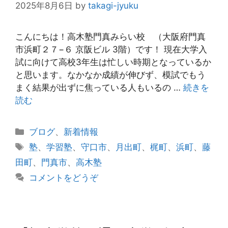
2025年8月6日
by
takagi-jyuku
こんにちは！高木塾門真みらい校 （大阪府門真
市浜町２７−６ 京阪ビル 3階）です！ 現在大学入
試に向けて高校3年生は忙しい時期となっているか
と思います。なかなか成績が伸びず、模試でもう
まく結果が出ずに焦っている人もいるの …
続きを
読む
カ
ブログ
、
新着情報
テ
タ
塾
、
学習塾
、
守口市
、
月出町
、
梶町
、
浜町
、
藤
ゴ
グ
田町
、
門真市
、
高木塾
リ
コメントをどうぞ
ー