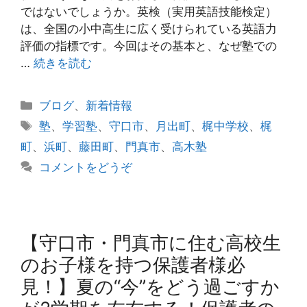
ではないでしょうか。英検（実用英語技能検定）
は、全国の小中高生に広く受けられている英語力
評価の指標です。今回はその基本と、なぜ塾での
…
続きを読む
カ
ブログ
、
新着情報
テ
タ
塾
、
学習塾
、
守口市
、
月出町
、
梶中学校
、
梶
ゴ
グ
町
、
浜町
、
藤田町
、
門真市
、
高木塾
リ
コメントをどうぞ
ー
【守口市・門真市に住む高校生
のお子様を持つ保護者様必
見！】夏の“今”をどう過ごすか