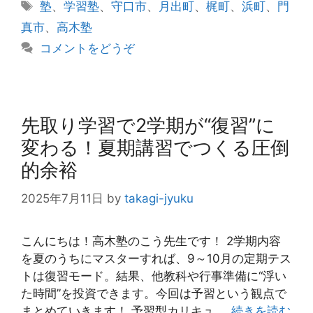
テ
タ
塾
、
学習塾
、
守口市
、
月出町
、
梶町
、
浜町
、
門
ゴ
グ
真市
、
高木塾
リ
コメントをどうぞ
ー
先取り学習で2学期が“復習”に
変わる！夏期講習でつくる圧倒
的余裕
2025年7月11日
by
takagi-jyuku
こんにちは！高木塾のこう先生です！ 2学期内容
を夏のうちにマスターすれば、9～10月の定期テス
トは復習モード。結果、他教科や行事準備に“浮い
た時間”を投資できます。今回は予習という観点で
まとめていきます！ 予習型カリキュ …
続きを読む