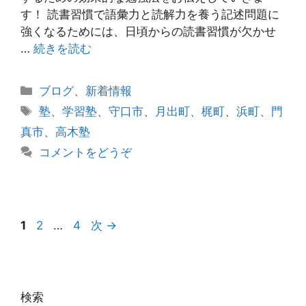
す！ 読書習慣で語彙力と読解力を養う記述問題に
強くなるためには、日頃からの読書習慣が欠かせ
…
続きを読む
カ
ブログ
、
新着情報
テ
タ
塾
、
学習塾
、
守口市
、
月出町
、
梶町
、
浜町
、
門
ゴ
グ
真市
、
高木塾
リ
コメントをどうぞ
ー
投
ペ
ペ
ペ
1
2
…
4
次
→
稿
ー
ー
ー
ナ
ジ
ジ
ジ
ビ
ゲ
検索