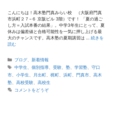
こんにちは！高木塾門真みらい校 （大阪府門真
市浜町２７−６ 京阪ビル 3階）です！ 「夏の過ご
し方＝入試本番の結果」。中学3年生にとって、夏
休みは偏差値と合格可能性を一気に押し上げる最
大のチャンスです。高木塾の夏期講習は …
続きを
読む
カ
ブログ
、
新着情報
テ
タ
中学生
、
個別指導
、
受験
、
塾
、
学習塾
、
守口
ゴ
グ
市
、
小学生
、
月出町
、
梶町
、
浜町
、
門真市
、
高木
リ
塾
、
高校受験
、
高校生
ー
コメントをどうぞ