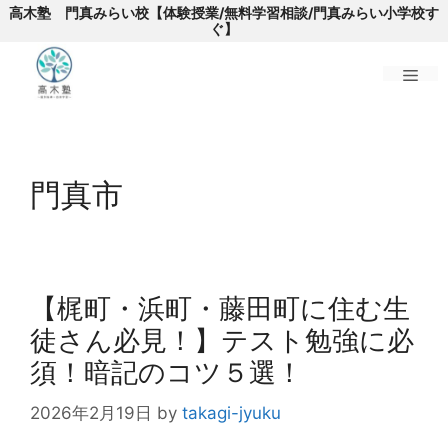
高木塾 門真みらい校【体験授業/無料学習相談/門真みらい小学校す
ぐ】
メ
コ
ニ
ン
門真市
テ
ン
ュ
ツ
へ
ー
ス
【梶町・浜町・藤田町に住む生
キ
徒さん必見！】テスト勉強に必
ッ
プ
須！暗記のコツ５選！
2026年2月19日
by
takagi-jyuku