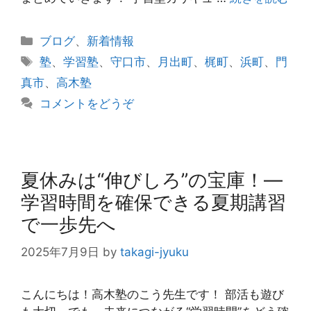
カ
ブログ
、
新着情報
テ
タ
塾
、
学習塾
、
守口市
、
月出町
、
梶町
、
浜町
、
門
ゴ
グ
真市
、
高木塾
リ
コメントをどうぞ
ー
夏休みは“伸びしろ”の宝庫！―
学習時間を確保できる夏期講習
で一歩先へ
2025年7月9日
by
takagi-jyuku
こんにちは！高木塾のこう先生です！ 部活も遊び