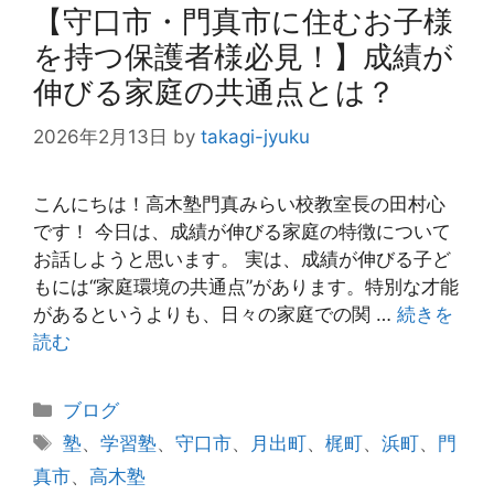
【守口市・門真市に住むお子様
を持つ保護者様必見！】成績が
伸びる家庭の共通点とは？
2026年2月13日
by
takagi-jyuku
こんにちは！高木塾門真みらい校教室長の田村心
です！ 今日は、成績が伸びる家庭の特徴について
お話しようと思います。 実は、成績が伸びる子ど
もには“家庭環境の共通点”があります。特別な才能
があるというよりも、日々の家庭での関 …
続きを
読む
カ
ブログ
テ
タ
塾
、
学習塾
、
守口市
、
月出町
、
梶町
、
浜町
、
門
ゴ
グ
真市
、
高木塾
リ