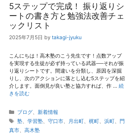
5ステップで完成！ 振り返りシ
ートの書き方と勉強法改善チェ
ックリスト
2025年7月5日
by
takagi-jyuku
こんにちは！高木塾のこう先生です！点数アップ
を実現する生徒が必ず持っている武器──それが振
り返りシートです。間違いを分類し、原因を深掘
りし、次のアクションに落とし込む5ステップを紹
介します。面倒見が良い塾と協力すれば、作 …
続
きを読む
カ
ブログ
、
新着情報
テ
タ
塾
、
学習塾
、
守口市
、
月出町
、
梶町
、
浜町
、
門
ゴ
グ
真市
、
高木塾
リ