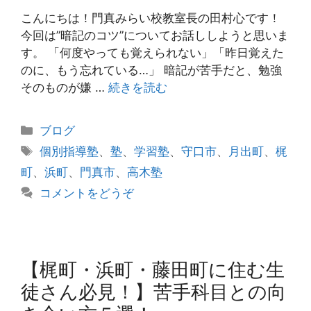
こんにちは！門真みらい校教室長の田村心です！
今回は”暗記のコツ”についてお話ししようと思いま
す。 「何度やっても覚えられない」「昨日覚えた
のに、もう忘れている…」 暗記が苦手だと、勉強
そのものが嫌 …
続きを読む
カ
ブログ
テ
タ
個別指導塾
、
塾
、
学習塾
、
守口市
、
月出町
、
梶
ゴ
グ
町
、
浜町
、
門真市
、
高木塾
リ
コメントをどうぞ
ー
【梶町・浜町・藤田町に住む生
徒さん必見！】苦手科目との向