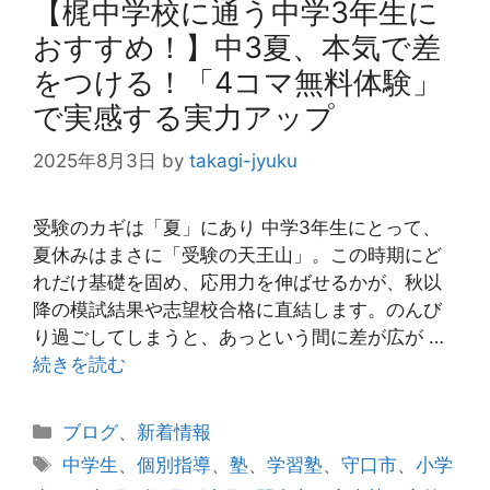
【梶中学校に通う中学3年生に
おすすめ！】中3夏、本気で差
をつける！「4コマ無料体験」
で実感する実力アップ
2025年8月3日
by
takagi-jyuku
受験のカギは「夏」にあり 中学3年生にとって、
夏休みはまさに「受験の天王山」。この時期にど
れだけ基礎を固め、応用力を伸ばせるかが、秋以
降の模試結果や志望校合格に直結します。のんび
り過ごしてしまうと、あっという間に差が広が …
続きを読む
カ
ブログ
、
新着情報
テ
タ
中学生
、
個別指導
、
塾
、
学習塾
、
守口市
、
小学
ゴ
グ