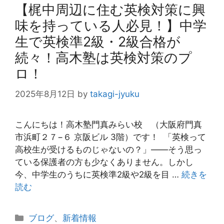
【梶中周辺に住む英検対策に興
味を持っている人必見！】中学
生で英検準2級・2級合格が
続々！高木塾は英検対策のプ
ロ！
2025年8月12日
by
takagi-jyuku
こんにちは！高木塾門真みらい校 （大阪府門真
市浜町２７−６ 京阪ビル 3階）です！ 「英検って
高校生が受けるものじゃないの？」――そう思っ
ている保護者の方も少なくありません。しかし
今、中学生のうちに英検準2級や2級を目 …
続きを
読む
カ
ブログ
、
新着情報