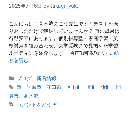
2025年7月6日
by
takagi-jyuku
こんにちは！高木塾のこう先生です！テストを振
り返っただけで満足していませんか？ 真の成果は
行動変容にあります。個別指導塾・家庭学習・英
検対策を組み合わせ、大学受験まで見据えた学習
ルーティンを紹介します。 直前1週間の追い …
続
きを読む
カ
ブログ
、
新着情報
テ
タ
塾
、
学習塾
、
守口市
、
月出町
、
梶町
、
浜町
、
門
ゴ
グ
真市
、
高木塾
リ
コメントをどうぞ
ー