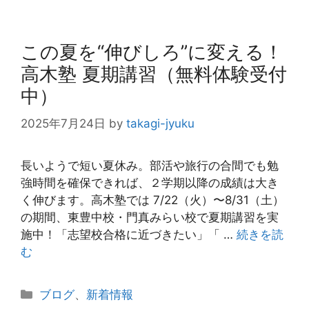
この夏を“伸びしろ”に変える！
高木塾 夏期講習（無料体験受付
中）
2025年7月24日
by
takagi-jyuku
長いようで短い夏休み。部活や旅行の合間でも勉
強時間を確保できれば、２学期以降の成績は大き
く伸びます。高木塾では 7/22（火）〜8/31（土）
の期間、東豊中校・門真みらい校で夏期講習を実
施中！「志望校合格に近づきたい」「 …
続きを読
む
カ
ブログ
、
新着情報