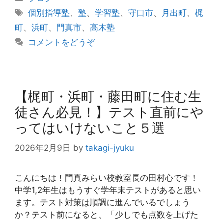
テ
タ
個別指導塾
、
塾
、
学習塾
、
守口市
、
月出町
、
梶
ゴ
グ
町
、
浜町
、
門真市
、
高木塾
リ
コメントをどうぞ
ー
【梶町・浜町・藤田町に住む生
徒さん必見！】テスト直前にや
ってはいけないこと５選
2026年2月9日
by
takagi-jyuku
こんにちは！門真みらい校教室長の田村心です！
中学1,2年生はもうすぐ学年末テストがあると思い
ます。テスト対策は順調に進んでいるでしょう
か？テスト前になると、「少しでも点数を上げた