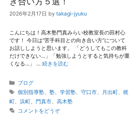
き合い方５選！
2026年2月17日
by
takagi-jyuku
こんにちは！高木塾門真みらい校教室長の田村心
です！ 今日は”苦手科目との向き合い方”について
お話ししようと思います。 「どうしてもこの教科
だけできない…」「勉強しようとすると気持ちが重
くなる…」 …
続きを読む
カ
ブログ
テ
タ
個別指導塾
、
塾
、
学習塾
、
守口市
、
月出町
、
梶
ゴ
グ
町
、
浜町
、
門真市
、
高木塾
リ
コメントをどうぞ
ー