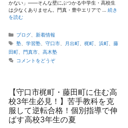
かない」——そんな壁にぶつかる中学生・高校生
は少なくありません。門真・豊中エリアで …
続き
を読む
カ
ブログ
、
新着情報
テ
タ
塾
、
学習塾
、
守口市
、
月出町
、
梶町
、
浜町
、
藤
ゴ
グ
田町
、
門真市
、
高木塾
リ
コメントをどうぞ
ー
【守口市梶町・藤田町に住む高
校3年生必見！】苦手教科を克
服して逆転合格！個別指導で伸
ばす高校3年生の夏