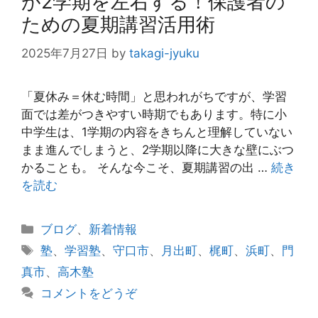
が2学期を左右する！保護者の
ための夏期講習活用術
2025年7月27日
by
takagi-jyuku
「夏休み＝休む時間」と思われがちですが、学習
面では差がつきやすい時期でもあります。特に小
中学生は、1学期の内容をきちんと理解していない
まま進んでしまうと、2学期以降に大きな壁にぶつ
かることも。 そんな今こそ、夏期講習の出 …
続き
を読む
カ
ブログ
、
新着情報
テ
タ
塾
、
学習塾
、
守口市
、
月出町
、
梶町
、
浜町
、
門
ゴ
グ
真市
、
高木塾
リ
コメントをどうぞ
ー