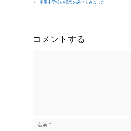
稿
ゴ
南陽中学校の授業を調べてみました！
ナ
リ
ビ
ー
ゲ
ー
シ
コメントする
ョ
ン
コ
メ
ン
ト
名
前