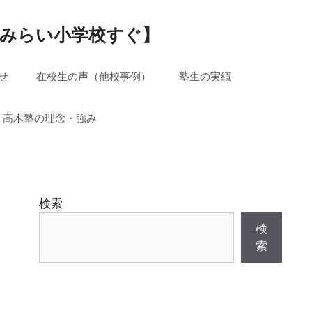
真みらい小学校すぐ】
せ
在校生の声（他校事例）
塾生の実績
高木塾の理念・強み
検索
検
索