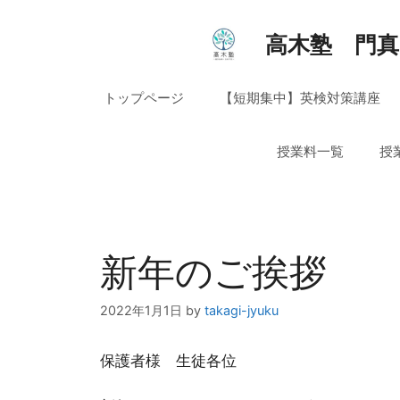
コ
ン
高木塾 門真
テ
ン
トップページ
【短期集中】英検対策講座
ツ
へ
ス
授業料一覧
授
キ
ッ
プ
新年のご挨拶
2022年1月1日
by
takagi-jyuku
保護者様 生徒各位