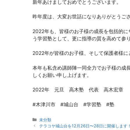
新年あけましておめでとうございます。
昨年度は、大変お世話になりありがとうご
2022年も、皆様のお子様の成長を包括的
う学習塾として、更に指導の質を高めて参
2022年が皆様のお子様、そして保護者様
本年も私含め講師陣一同全力でお子様の成
しくお願い申し上げます。
2022年 元旦 高木塾 代表 高木宏章
#木津川市 #城山台 #学習塾 #塾
カ
未分類
投
テ
テラコヤ城山台を12月26日〜28日に開催します