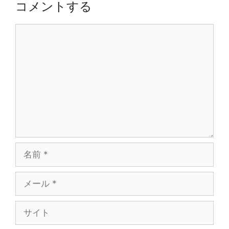
コメントする
ン
コ
メ
ン
ト
名
前
メ
ー
ル
サ
イ