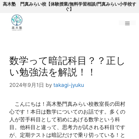
高木塾 門真みらい校【体験授業/無料学習相談/門真みらい小学校す
ぐ】
メ
コ
ニ
ン
数学って暗記科目？？正し
テ
ン
ュ
い勉強法を解説！！
ツ
へ
2024年9月1日
by
takagi-jyuku
ー
ス
キ
こんにちは！高木塾門真みらい校教室長の田村
ッ
心です！本日は数学についてのお話です。多くの
プ
人が苦手科目として初めにあげる数学という科
目。他科目と違って、思考力が試される科目です
が、定期テストは暗記だけで乗り切っている！と