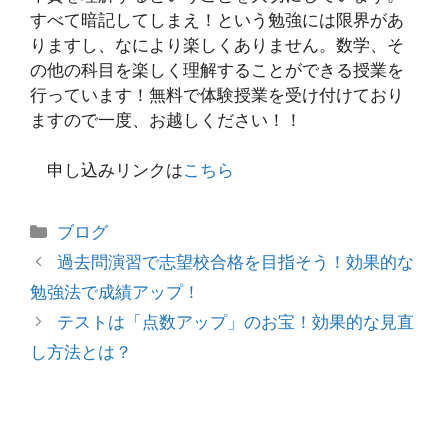
すべて暗記してしまえ！という勉強には限界があ
りますし、なにより楽しくありません。数学、そ
の他の科目を楽しく理解することができる授業を
行っています！無料で体験授業を受け付けており
ますので一度、お越しください！！
申し込みリンクは
こちら
カ
ブログ
テ
投
過去問演習で志望校合格を目指そう！効果的な
ゴ
稿
勉強法で成績アップ！
リ
ナ
テストは「点数アップ」のお宝！効果的な見直
ー
ビ
し方法とは？
ゲ
ー
シ
ョ